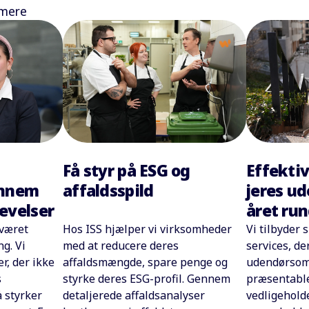
mere
Få styr på ESG og
Effektiv
ennem
affaldsspild
jeres u
evelser
året ru
 været
Hos ISS hjælper vi virksomheder
Vi tilbyder
ng. Vi
med at reducere deres
services, der
r, der ikke
affaldsmængde, spare penge og
udendørsomr
s
styrke deres ESG-profil. Gennem
præsentable
 styrker
detaljerede affaldsanalyser
vedligehold