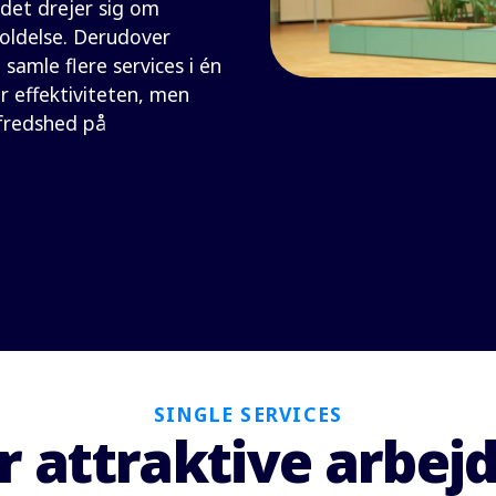
 det drejer sig om
holdelse. Derudover
 samle flere services i én
 effektiviteten, men
fredshed på
SINGLE SERVICES
r attraktive arbej