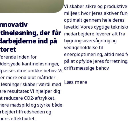
Vi skaber sikre og produktive
miljøer, hvor jeres aktiver fu
optimalt gennem hele deres
innovativ
levetid. Vores dygtige teknisk
tineløsning, der får
medarbejdere leverer alt fra
arbejderne ind på
bygningsovervågning og
vedligeholdelse til
toret
energioptimering, altid med 
 førende inden for
på at opfylde jeres forretning
dersyede kantineløsninger,
driftsmæssige behov.
ilpasses dine unikke behov. Vi
der mere end blot måltider –
Læs mere
 løsninger skaber værdi med
re resultater. Vi hjælper dig
t reducere CO2-aftrykket,
ere madspild og styrke både
bejdertilfredsheden og
nens effektivitet.