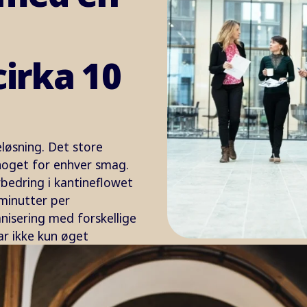
cirka 10
eløsning. Det store
r noget for enhver smag.
rbedring i kantineflowet
minutter per
nisering med forskellige
ar ikke kun øget
et produktivitet en i
T, Visma Danmark