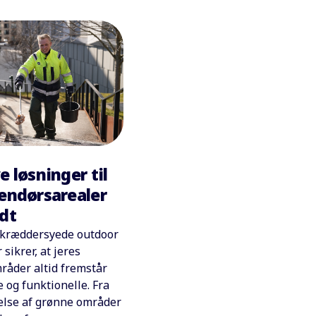
e løsninger til
dendørsarealer
ndt
 skræddersyede outdoor
 sikrer, at jeres
åder altid fremstår
 og funktionelle. Fra
else af grønne områder