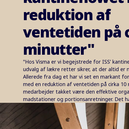
reduktion af
ventetiden på 
minutter"
"Hos Visma er vi begejstrede for ISS’ kantin
udvalg af lækre retter sikrer, at der altid e
Allerede fra dag et har vi set en markant fo
med en reduktion af ventetiden på cirka 10 
medarbejder takket være den effektive orga
madstationer og portionsanretninger. Det h
medarbejdertilfredsheden, men også forbedr
arbejdsdagen."
Mikael Valfridsson, Head of Facility & I