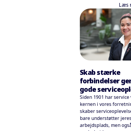
Læs 
Skab stærke
forbindelser g
gode serviceopl
Siden 1901 har service
kernen i vores forretni
skaber serviceoplevelse
bare understøtter jere
arbejdsplads, men også