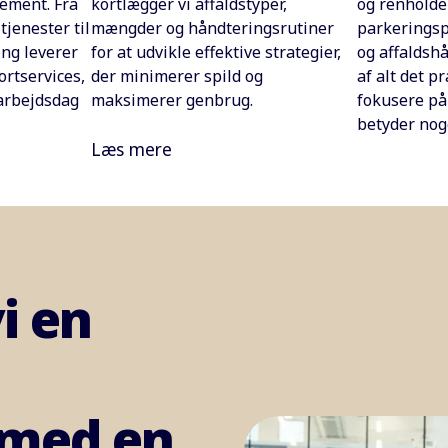
ement. Fra
kortlægger vi affaldstyper,
og renholde
tjenester til
mængder og håndteringsrutiner
parkeringsp
ng leverer
for at udvikle effektive strategier,
og affaldshå
rtservices,
der minimerer spild og
af alt det pr
 arbejdsdag
maksimerer genbrug.
fokusere på 
betyder nog
Læs mere
i en
 med en