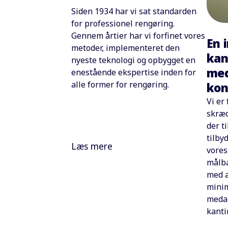
Siden 1934 har vi sat standarden
for professionel rengøring.
Gennem årtier har vi forfinet vores
En 
metoder, implementeret den
kan
nyeste teknologi og opbygget en
med
enestående ekspertise inden for
alle former for rengøring.
kon
Vi er
skræd
der t
tilby
Læs mere
vores
målba
med a
minim
medar
kanti