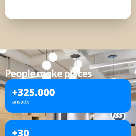
People make places
+325.000
ansatte
+30