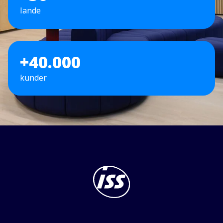
lande
+40.000
kunder