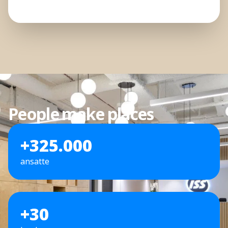
People make places
+325.000
ansatte
+30