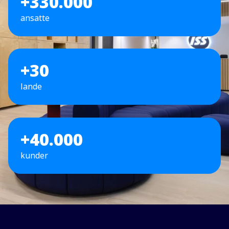
+330.000
ansatte
+30
lande
+40.000
kunder