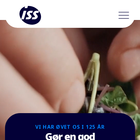
VI HAR ØVET OS I 125 ÅR
Gør en god